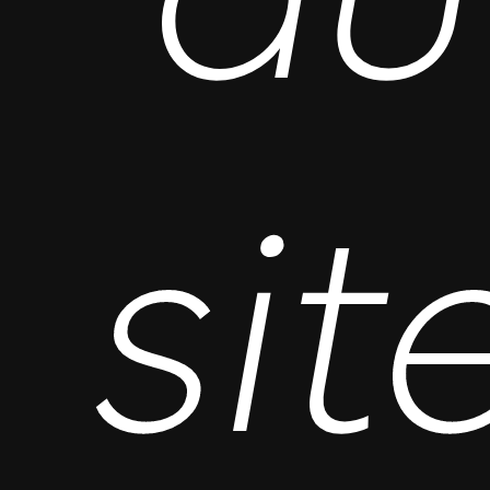
du
sit