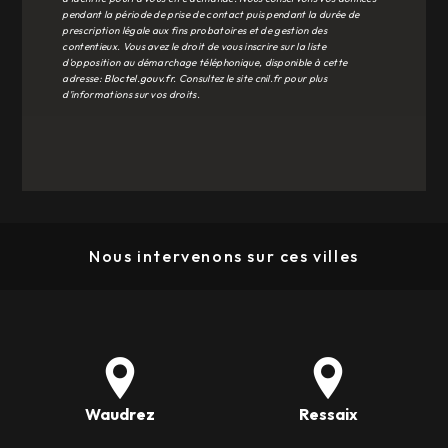
pendant la période de prise de contact puis pendant la durée de
prescription légale aux fins probatoires et de gestion des
contentieux. Vous avez le droit de vous inscrire sur la liste
d'opposition au démarchage téléphonique, disponible à cette
adresse:
Bloctel.gouv.fr
. Consultez le site cnil.fr pour plus
d’informations sur vos droits.
Nous intervenons sur ces villes
Waudrez
Ressaix