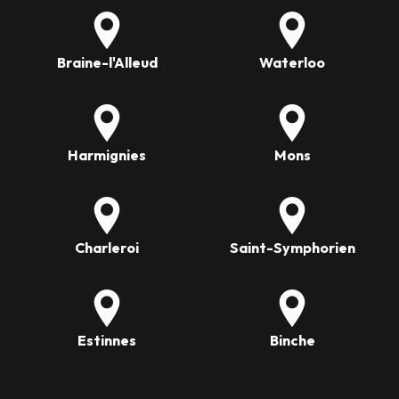
Braine-l'Alleud
Waterloo
Harmignies
Mons
Charleroi
Saint-Symphorien
Estinnes
Binche