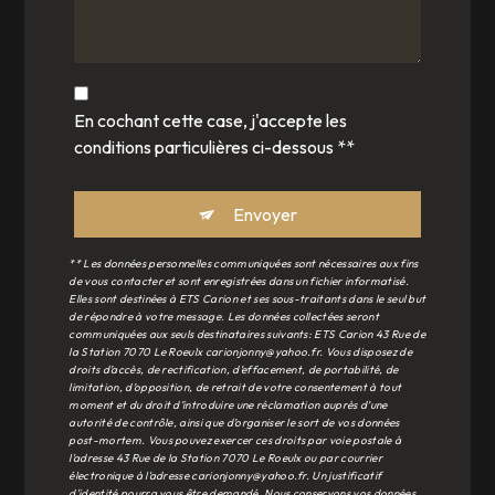
En cochant cette case, j'accepte les
conditions particulières ci-dessous **
Envoyer
** Les données personnelles communiquées sont nécessaires aux fins
de vous contacter et sont enregistrées dans un fichier informatisé.
Elles sont destinées à ETS Carion et ses sous-traitants dans le seul but
de répondre à votre message. Les données collectées seront
communiquées aux seuls destinataires suivants: ETS Carion 43 Rue de
la Station 7070 Le Roeulx carionjonny@yahoo.fr. Vous disposez de
droits d’accès, de rectification, d’effacement, de portabilité, de
limitation, d’opposition, de retrait de votre consentement à tout
moment et du droit d’introduire une réclamation auprès d’une
autorité de contrôle, ainsi que d’organiser le sort de vos données
post-mortem. Vous pouvez exercer ces droits par voie postale à
l'adresse 43 Rue de la Station 7070 Le Roeulx ou par courrier
électronique à l'adresse carionjonny@yahoo.fr. Un justificatif
d'identité pourra vous être demandé. Nous conservons vos données