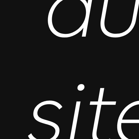
d
sit