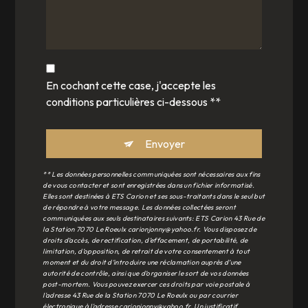
En cochant cette case, j'accepte les
conditions particulières ci-dessous **
Envoyer
** Les données personnelles communiquées sont nécessaires aux fins
de vous contacter et sont enregistrées dans un fichier informatisé.
Elles sont destinées à ETS Carion et ses sous-traitants dans le seul but
de répondre à votre message. Les données collectées seront
communiquées aux seuls destinataires suivants: ETS Carion 43 Rue de
la Station 7070 Le Roeulx carionjonny@yahoo.fr. Vous disposez de
droits d’accès, de rectification, d’effacement, de portabilité, de
limitation, d’opposition, de retrait de votre consentement à tout
moment et du droit d’introduire une réclamation auprès d’une
autorité de contrôle, ainsi que d’organiser le sort de vos données
post-mortem. Vous pouvez exercer ces droits par voie postale à
l'adresse 43 Rue de la Station 7070 Le Roeulx ou par courrier
électronique à l'adresse carionjonny@yahoo.fr. Un justificatif