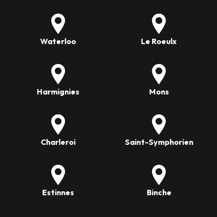
Waterloo
Le Roeulx
Harmignies
Mons
Charleroi
Saint-Symphorien
Estinnes
Binche