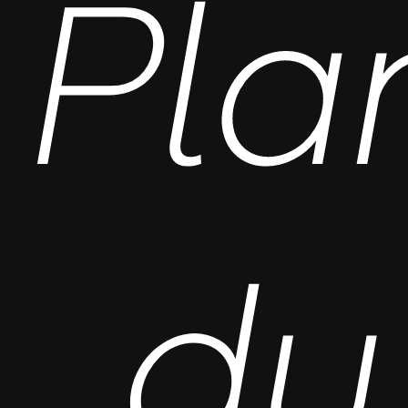
Pla
du