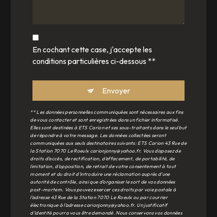
En cochant cette case, j'accepte les
conditions particulières ci-dessous **
Envoyer
** Les données personnelles communiquées sont nécessaires aux fins
de vous contacter et sont enregistrées dans un fichier informatisé.
Elles sont destinées à ETS Carion et ses sous-traitants dans le seul but
de répondre à votre message. Les données collectées seront
communiquées aux seuls destinataires suivants: ETS Carion 43 Rue de
la Station 7070 Le Roeulx carionjonny@yahoo.fr. Vous disposez de
droits d’accès, de rectification, d’effacement, de portabilité, de
limitation, d’opposition, de retrait de votre consentement à tout
moment et du droit d’introduire une réclamation auprès d’une
autorité de contrôle, ainsi que d’organiser le sort de vos données
post-mortem. Vous pouvez exercer ces droits par voie postale à
l'adresse 43 Rue de la Station 7070 Le Roeulx ou par courrier
électronique à l'adresse carionjonny@yahoo.fr. Un justificatif
d'identité pourra vous être demandé. Nous conservons vos données