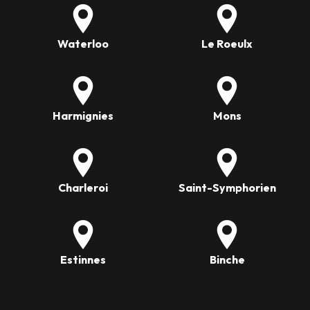
Waterloo
Le Roeulx
Harmignies
Mons
Charleroi
Saint-Symphorien
Estinnes
Binche